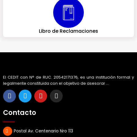
Libro de Reclamaciones
El CEDIT con N° de RUC. 20542171376, es una institución formal y
legalmente constituida con el objetivo de asesorar ...
F
T
Y
I
a
w
o
n
c
i
u
s
e
t
t
t
Contacto
b
t
u
a
o
e
b
g
o
r
e
r
Postal Av. Centenario Nro 113
k
a