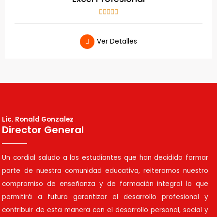
c
V





o
a
n
l
5
Ver Detalles
o
d
r
e
a
5
d
o
c
o
n
Lic. Ronald Gonzalez
Director General
5
d
e
Un cordial saludo a los estudiantes que han decidido formar
5
parte de nuestra comunidad educativa, reiteramos nuestro
compromiso de enseñanza y de formación integral lo que
permitirá a futuro garantizar el desarrollo profesional y
contribuir de esta manera con el desarrollo personal, social y