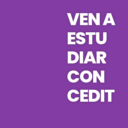
l
VEN A
i
d
e
ESTU
DIAR
CON
CEDIT