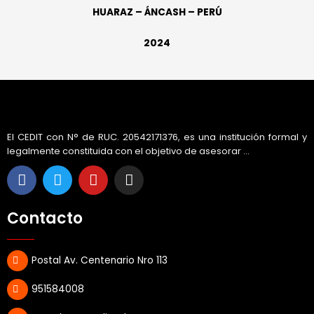
HUARAZ – ÁNCASH – PERÚ
2024
El CEDIT con N° de RUC. 20542171376, es una institución formal y
legalmente constituida con el objetivo de asesorar ...
F
T
Y
I
a
w
o
n
c
i
u
s
e
t
t
t
Contacto
b
t
u
a
o
e
b
g
o
r
e
r
Postal Av. Centenario Nro 113
k
a
m
951584008